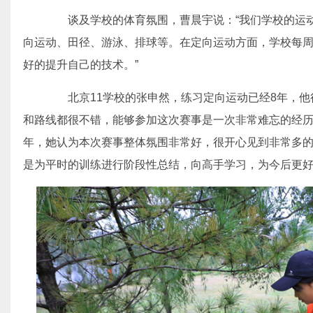
谈及学校的体育氛围，曹晨宇说：“我们学校的运动
向运动、田径、游泳、排球等。在定向运动方面，学校每
好的提升自己的技术。”
北京11学校的张申然，练习定向运动已经8年，他
和路线都很不错，能够参加这次赛事是一次非常难忘的经历
年，她认为本次赛事整体氛围非常好，很开心见到非常多
是为平时的训练进行阶段性总结，向高手学习，为今后更