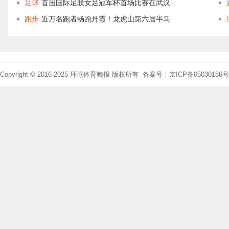
足球
首届国际足联女足冠军杯首场比赛在武汉
跑步
近万名跑者畅跑丹霞！龙虎山第六届半马
Copyright © 2016-2025 环球体育晚报 版权所有 备案号：京ICP备05030186号