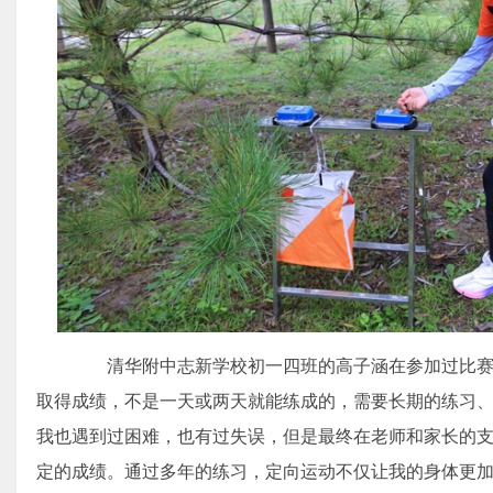
清华附中志新学校初一四班的高子涵在参加过比赛后
取得成绩，不是一天或两天就能练成的，需要长期的练习
我也遇到过困难，也有过失误，但是最终在老师和家长的
定的成绩。通过多年的练习，定向运动不仅让我的身体更