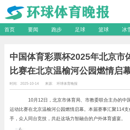
首页
要闻
跑步
足球
篮球
冰
中国体育彩票杯2025年北京
比赛在北京温榆河公园燃情启
时间:
2025-10-14
来源:
环球体育晚报
10月12日，北京市体育局、市教委联合主办的中国
运动比赛在北京温榆河公园燃情启幕。本届赛事汇聚114
手，众人同台竞技，共赴这场力智融合的户外体育盛宴。