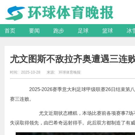
首页
要闻
跑步
足球
篮球
冰
尤文图斯不敌拉齐奥遭遇三连
时间:
2025-10-28
来源:
环球体育晚报
2025-2026赛季意大利足球甲级联赛26日结束第
赛三连败。
尤文近期状态糟糕，本场比赛前各项赛事7场不胜
失误取得领先，由巴希奇远射得手。此后双方都制造了有