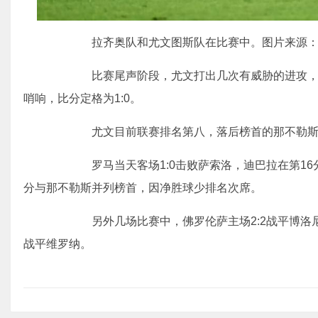
拉齐奥队和尤文图斯队在比赛中。图片来源：尤
比赛尾声阶段，尤文打出几次有威胁的进攻，但
哨响，比分定格为1:0。
尤文目前联赛排名第八，落后榜首的那不勒斯
罗马当天客场1:0击败萨索洛，迪巴拉在第16分
分与那不勒斯并列榜首，因净胜球少排名次席。
另外几场比赛中，佛罗伦萨主场2:2战平博洛尼亚；
战平维罗纳。