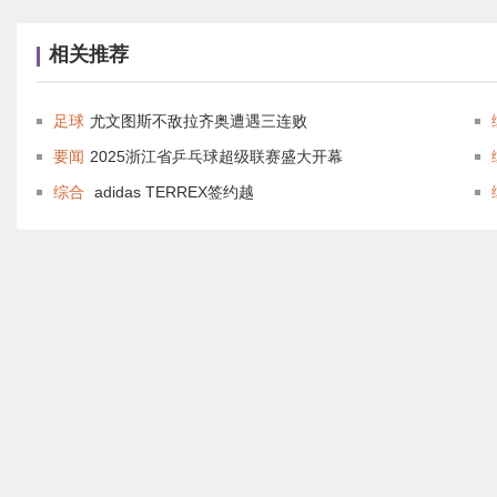
相关推荐
足球
尤文图斯不敌拉齐奥遭遇三连败
要闻
2025浙江省乒乓球超级联赛盛大开幕
综合
adidas TERREX签约越